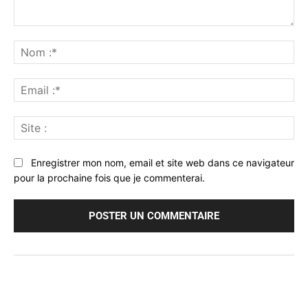
Commenter
:
No
:*
Ema
:*
Sit
:
Enregistrer mon nom, email et site web dans ce navigateur
pour la prochaine fois que je commenterai.