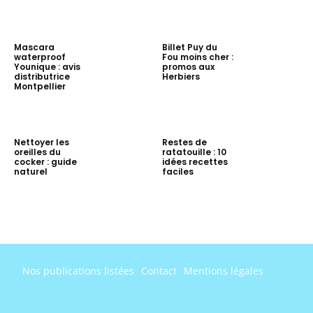
Mascara
Billet Puy du
waterproof
Fou moins cher :
Younique : avis
promos aux
distributrice
Herbiers
Montpellier
Nettoyer les
Restes de
oreilles du
ratatouille : 10
cocker : guide
idées recettes
naturel
faciles
Nos publications listées
Contact
Mentions légales